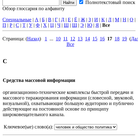
Полнотекстовый поиск
Обзор глоссария по алфавиту
Специальные
|
А
|
Б
|
В
|
Г
|
Д
|
Е
|
Ё
|
Ж
|
З
|
И
|
К
|
Л
|
М
|
Н
|
О
|
П
|
Р
|
С
|
Т
|
У
|
Ф
|
Х
|
Ц
|
Ч
|
Ш
|
Щ
|
Э
|
Ю
|
Я
|
Все
Страница: (
Назад
)
1
...
10
11
12
13
14
15
16
17
18
19
(
Да
Все
С
Средства массовой информации
организационно-технические комплексы быстрой передачи и
массового тиражирования информации (словесной, звуковой,
визуальной), охватывающие большую аудиторию и публично
действующие на постоянной основе по принципу
широковещательного канала.
Ключевое(ые) слово(а):