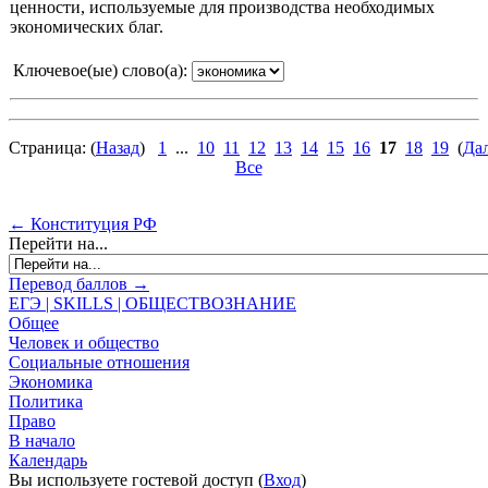
ценности, используемые для производства необходимых
экономических благ.
Ключевое(ые) слово(а):
Страница: (
Назад
)
1
...
10
11
12
13
14
15
16
17
18
19
(
Да
Все
← Конституция РФ
Перейти на...
Перевод баллов →
ЕГЭ | SKILLS | ОБЩЕСТВОЗНАНИЕ
Общее
Человек и общество
Социальные отношения
Экономика
Политика
Право
В начало
Календарь
Вы используете гостевой доступ (
Вход
)